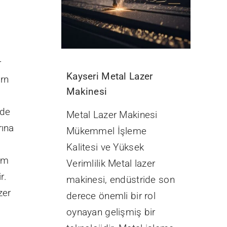
r
Kayseri Metal Lazer
rn
Makinesi
rde
Metal Lazer Makinesi
rına
Mükemmel İşleme
Kalitesi ve Yüksek
tim
Verimlilik Metal lazer
r.
makinesi, endüstride son
zer
derece önemli bir rol
oynayan gelişmiş bir