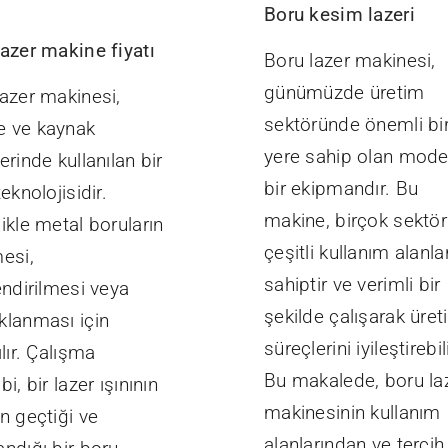
Boru kesim lazeri
lazer makine fiyatı
Boru lazer makinesi,
günümüzde üretim
lazer makinesi,
sektöründe önemli bi
 ve kaynak
yere sahip olan mode
erinde kullanılan bir
bir ekipmandır. Bu
teknolojisidir.
makine, birçok sektö
ikle metal boruların
çeşitli kullanım alanla
esi,
sahiptir ve verimli bir
endirilmesi veya
şekilde çalışarak üre
klanması için
süreçlerini iyileştirebili
ılır. Çalışma
Bu makalede, boru la
bi, bir lazer ışınının
makinesinin kullanım
n geçtiği ve
alanlarından ve tercih