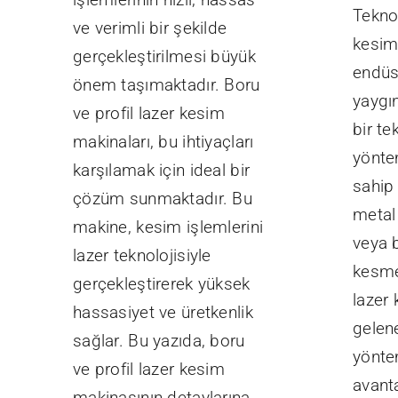
Teknol
ve verimli bir şekilde
kesim
gerçekleştirilmesi büyük
endüst
önem taşımaktadır. Boru
yaygın
ve profil lazer kesim
bir te
makinaları, bu ihtiyaçları
yönte
karşılamak için ideal bir
sahip 
çözüm sunmaktadır. Bu
metal
makine, kesim işlemlerini
veya 
lazer teknolojisiyle
kesme
gerçekleştirerek yüksek
lazer 
hassasiyet ve üretkenlik
gelen
sağlar. Bu yazıda, boru
yönte
ve profil lazer kesim
avant
makinasının detaylarına