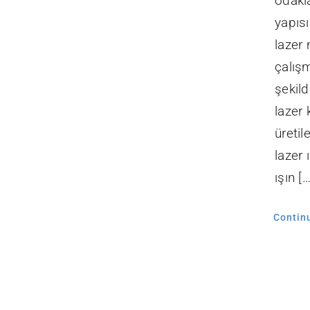
odakla
yapıs
lazer
çalış
şekild
lazer 
üretil
lazer 
ışın […
Contin