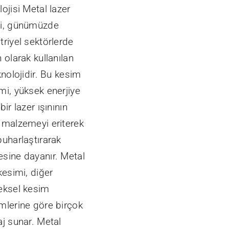
ojisi Metal lazer
i, günümüzde
riyel sektörlerde
 olarak kullanılan
knolojidir. Bu kesim
mi, yüksek enerjiye
bir lazer ışınının
 malzemeyi eriterek
buharlaştırarak
sine dayanır. Metal
kesimi, diğer
eksel kesim
mlerine göre birçok
aj sunar. Metal