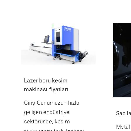
Lazer boru kesim
makinası fiyatları
Giriş Günümüzün hızla
gelişen endüstriyel
Sac l
sektöründe, kesim
Metal
işlemlerinin hızlı, hassas