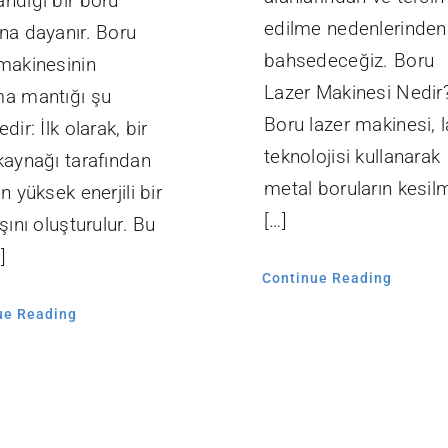
ndığı bir boru
edilme nedenlerinden
ına dayanır. Boru
bahsedeceğiz. Boru
 makinesinin
Lazer Makinesi Nedir
ma mantığı şu
Boru lazer makinesi, l
edir: İlk olarak, bir
teknolojisi kullanarak
kaynağı tarafından
metal boruların kesil
en yüksek enerjili bir
[…]
ışını oluşturulur. Bu
]
Continue Reading
ue Reading