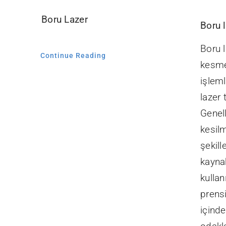
Boru Lazer
Boru 
Boru 
Continue Reading
kesme
işleml
lazer 
Genell
kesilm
şekill
kayna
kullan
prensi
içinde