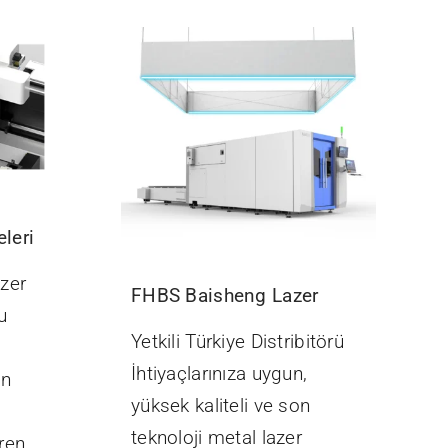
leri
azer
FHBS Baisheng Lazer
u
Yetkili Türkiye Distribitörü
İhtiyaçlarınıza uygun,
ün
yüksek kaliteli ve son
teknoloji metal lazer
eren